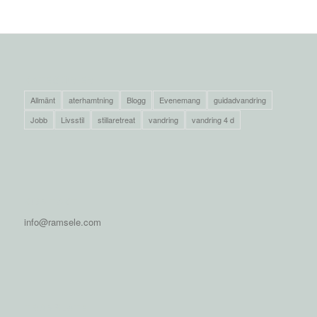
KATEGORIER
Allmänt
aterhamtning
Blogg
Evenemang
guidadvandring
Jobb
Livsstil
stillaretreat
vandring
vandring 4 d
KONTAKT
info@ramsele.com
TRANSLATE