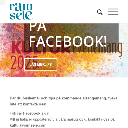
PROGRAM
PÅ
FACEBOOK!
LÄS MER...FB
Har du önskemål och tips på kommande arrangemang, tveka
inte att kontakta oss!
Följ vår
Facebook
sida!
Vill ni hålla er uppdaterad via våra mailutskick, kontakta oss på
kultur@ramsele.com