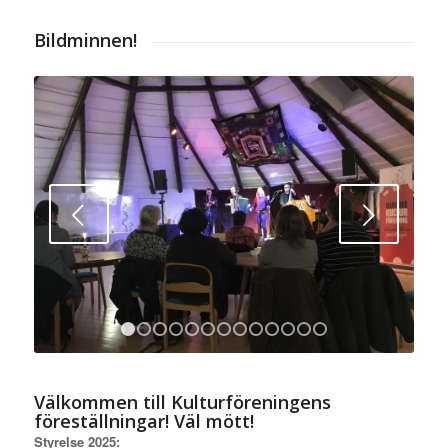
Bildminnen!
Nästa
1
2
3
4
5
6
7
8
9
10
11
12
13
Välkommen till Kulturföreningens
föreställningar! Väl mött!
Styrelse 2025: